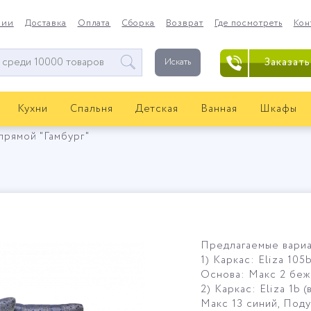
нии
Доставка
Оплата
Сборка
Возврат
Где посмотреть
Кон
Заказать
Искать
Кухни
Спальня
Детская
Ванная
Шкафы
прямой "Гамбург"
Предлагаемые вариа
1) Каркас: Eliza 105
Основа: Макс 2 беже
2) Каркас: Eliza 1b 
Макс 13 синий, Подуш