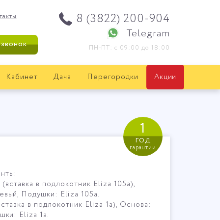
8 (3822) 200-904
такты
Telegram
 звонок
ПН-ПТ: с 09:00 до 18:00
Кабинет
Дача
Перегородки
Акции
1
год
гарантии
нты:
b (вставка в подлокотник Eliza 105a),
вый, Подушки: Eliza 105a.
(вставка в подлокотник Eliza 1а), Основа:
ки: Eliza 1а.