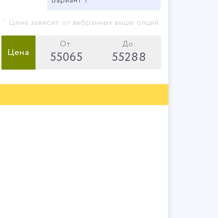
Вариант 1
* Цена зависит от выбранных выше опций.
От:
До:
Цена
55065
55288