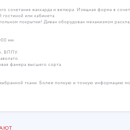
ого сочетания жаккарда и велюра. Изящная форма в соче
 гостиной или кабинета.
ольном покрытии! Диван оборудован механизмом раскладк
000 мм.
», ВППУ.
аволато.
вая фанера высшего сорта.
 выбранной ткани. Более полную и точную информацию мо
ПАЮТ