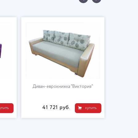
Диван-еврокнижка "Виктория"
41 721 руб.
упить
купить