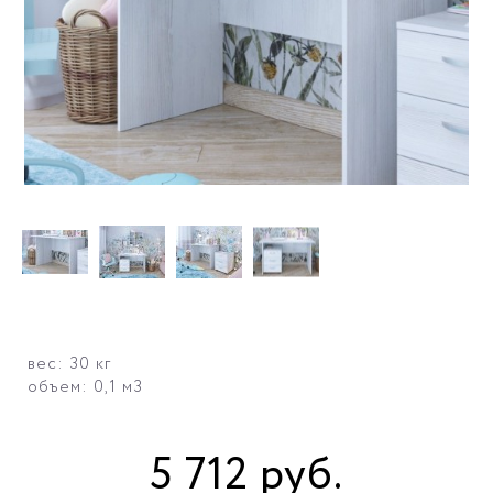
вес: 30 кг
объем: 0,1 м3
5 712
руб
.