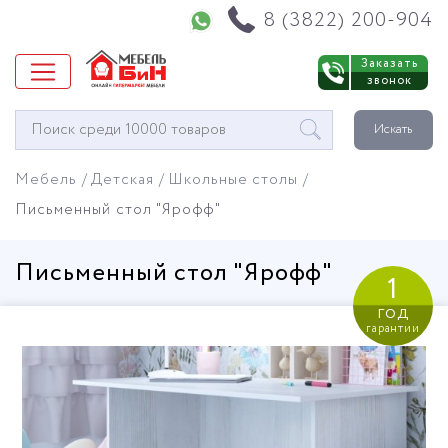
Напишите нам в WhatsApp
8 (3822) 200-904
Заказать
звонок
Окно
Искать
поиска
мебели
Мебель
Детская
Школьные столы
Письменный стол "Ярофф"
Письменный стол "Ярофф"
1
год
гарантии