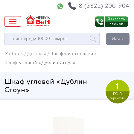
Напишите нам в WhatsApp
8 (3822) 200-904
Заказать
звонок
Окно
Искать
поиска
мебели
Мебель
Детская
Шкафы и стеллажи
Шкаф угловой «Дублин Стоун»
Шкаф угловой «Дублин
1
Стоун»
год
гарантии