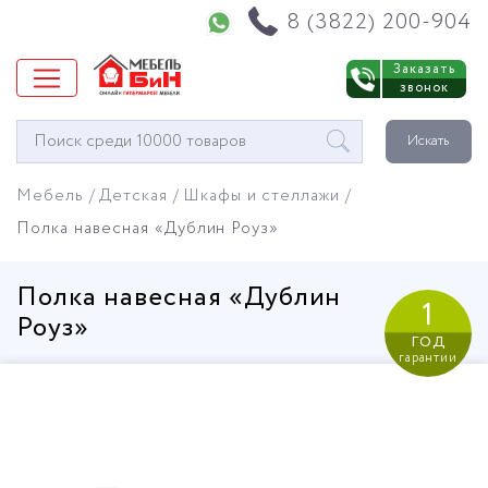
Напишите нам в WhatsApp
8 (3822) 200-904
Заказать
звонок
Окно
Искать
поиска
мебели
Мебель
Детская
Шкафы и стеллажи
Полка навесная «Дублин Роуз»
Полка навесная «Дублин
1
Роуз»
год
гарантии