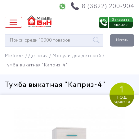
Напишите нам в WhatsApp
8 (3822) 200-904
Заказать
звонок
Окно
Искать
поиска
мебели
Мебель
Детская
Модули для детской
Тумба выкатная "Каприз-4"
Тумба выкатная "Каприз-4"
1
год
гарантии