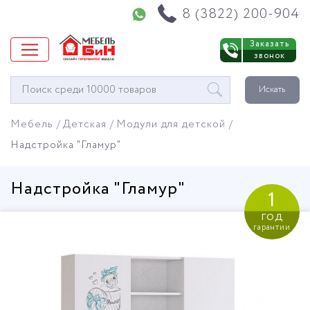
Напишите нам в WhatsApp
8 (3822) 200-904
Заказать
звонок
Окно
Искать
поиска
мебели
Мебель
Детская
Модули для детской
Надстройка "Гламур"
Надстройка "Гламур"
1
год
гарантии