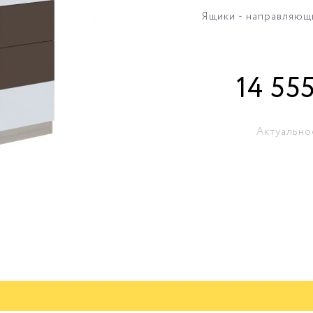
Ящики - направляющ
14 55
Актуально