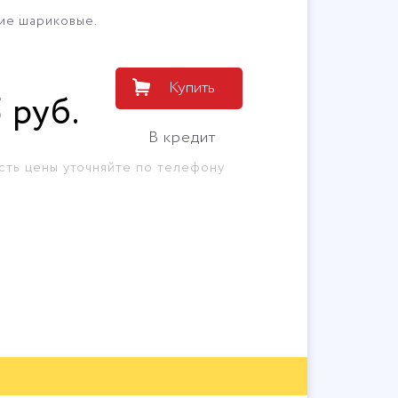
ие шариковые.
Купить
5
руб
.
В кредит
сть цены уточняйте по телефону