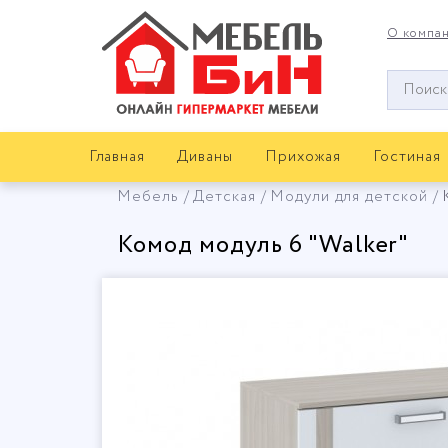
О компа
Окно
поиска
мебели
Главная
Диваны
Прихожая
Гостиная
Мебель
Детская
Модули для детской
Комод модуль 6 "Walker"