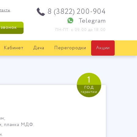
8 (3822) 200-904
такты
Telegram
 звонок
ПН-ПТ: с 09:00 до 18:00
Кабинет
Дача
Перегородки
Акции
1
год
гарантии
мм;
, планка МДФ.
м.