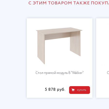
С ЭТИМ ТОВАРОМ ТАКЖЕ ПОКУ
"Walker"
Стол прямой модуль 8 "Walker"
С
5 878 руб.
купить
купить