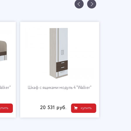
alker"
Шкаф с ящиками модуль 4 "Walker"
Шкаф угл
20 531 руб.
21
упить
купить