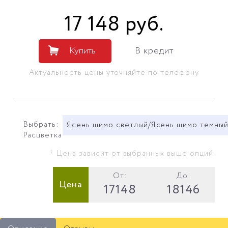
17 148
руб
.
Купить
В кредит
Актуальность цены уточняйте по телефону
Выбрать:
Ясень шимо светлый/Ясень шимо темны
Расцветка
* Цена зависит от выбранных выше опций.
От:
До:
Цена
17148
18146