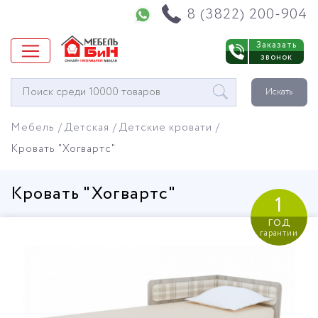
Напишите нам в WhatsApp
8 (3822) 200-904
Заказать
звонок
Окно
Искать
поиска
мебели
Мебель
Детская
Детские кровати
Кровать "Хогвартс"
Кровать "Хогвартс"
1
год
гарантии