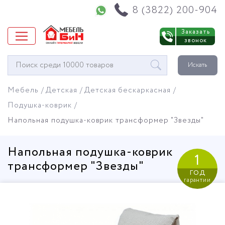
Напишите нам в WhatsApp
8 (3822) 200-904
Заказать
звонок
Окно
Искать
поиска
мебели
Мебель
Детская
Детская бескаркасная
Подушка-коврик
Напольная подушка-коврик трансформер "Звезды"
Напольная подушка-коврик
1
трансформер "Звезды"
год
гарантии