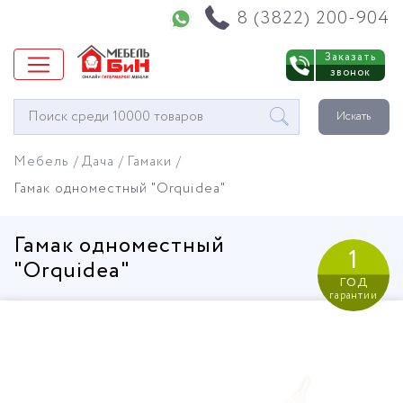
Напишите нам в WhatsApp
8 (3822) 200-904
Заказать
звонок
Окно
Искать
поиска
мебели
Мебель
Дача
Гамаки
Гамак одноместный "Orquidea"
Гамак одноместный
1
"Orquidea"
год
гарантии