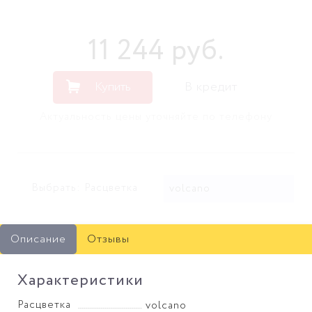
11 244
руб
.
Купить
В кредит
Актуальность цены уточняйте по телефону
Выбрать: Расцветка
volcano
Описание
Отзывы
Характеристики
Расцветка
volcano