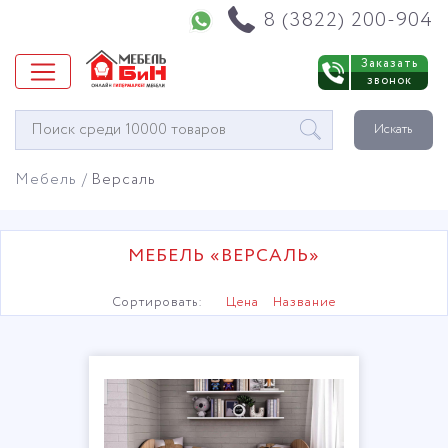
Напишите нам в WhatsApp
8 (3822) 200-904
Заказать
звонок
Окно
Искать
поиска
мебели
Мебель
Версаль
МЕБЕЛЬ «ВЕРСАЛЬ»
Сортировать:
Цена
Название