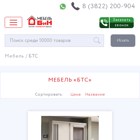
Напишите нам в WhatsApp
8 (3822) 200-904
Заказать
звонок
Окно
Искать
поиска
мебели
Мебель
БТС
МЕБЕЛЬ «БТС»
Сортировать:
Цена
Название